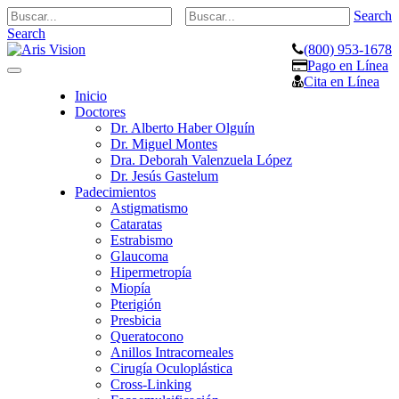
Search
Search
(800) 953-1678
Pago en Línea
Toggle
Cita en Línea
navigation
Inicio
Doctores
Dr. Alberto Haber Olguín
Dr. Miguel Montes
Dra. Deborah Valenzuela López
Dr. Jesús Gastelum
Padecimientos
Astigmatismo
Cataratas
Estrabismo
Glaucoma
Hipermetropía
Miopía
Pterigión
Presbicia
Queratocono
Anillos Intracorneales
Cirugía Oculoplástica
Cross-Linking