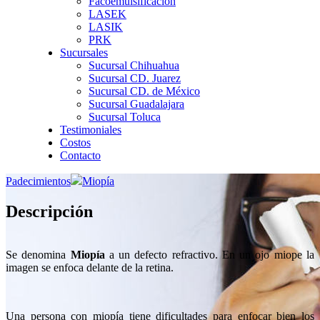
Facoemulsificación
LASEK
LASIK
PRK
Sucursales
Sucursal Chihuahua
Sucursal CD. Juarez
Sucursal CD. de México
Sucursal Guadalajara
Sucursal Toluca
Testimoniales
Costos
Contacto
Padecimientos
Miopía
Descripción
Se denomina
Miopía
a un defecto refractivo. En un ojo miope la
imagen se enfoca delante de la retina.
Una persona con miopía tiene dificultades para enfocar bien los