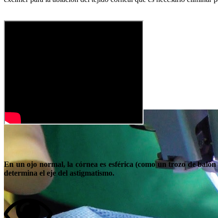
En un ojo normal, la córnea es esférica (como un trozo de balón
determina el eje del astigmatismo.