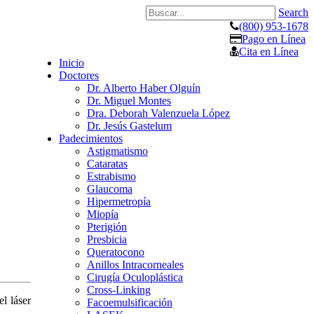
Search
(800) 953-1678
Pago en Línea
Cita en Línea
Inicio
Doctores
Dr. Alberto Haber Olguín
Dr. Miguel Montes
Dra. Deborah Valenzuela López
Dr. Jesús Gastelum
Padecimientos
Astigmatismo
Cataratas
Estrabismo
Glaucoma
Hipermetropía
Miopía
Pterigión
Presbicia
Queratocono
Anillos Intracorneales
Cirugía Oculoplástica
Cross-Linking
el láser
Facoemulsificación