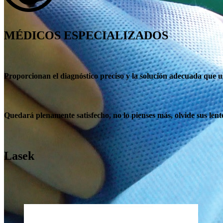
MÉDICOS ESPECIALIZADOS
Proporcionan el diagnóstico preciso y la solución adecuada que us
Quedará plenamente satisfecho, no lo pienses más, olvide sus len
Lasek