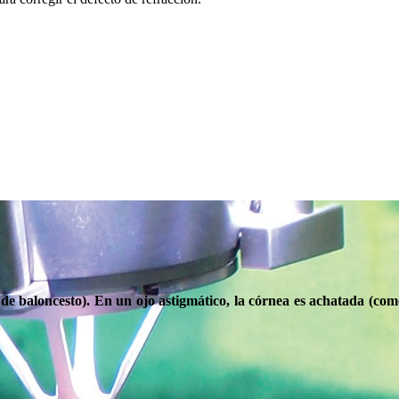
 de baloncesto). En un ojo astigmático, la córnea es achatada (com