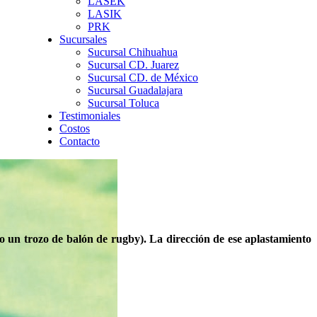
LASEK
LASIK
PRK
Sucursales
Sucursal Chihuahua
Sucursal CD. Juarez
Sucursal CD. de México
Sucursal Guadalajara
Sucursal Toluca
Testimoniales
Costos
Contacto
o un trozo de balón de rugby). La dirección de ese aplastamiento