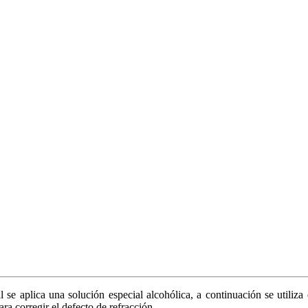
l se aplica una solución especial alcohólica, a continuación se utiliza 
ra corregir el defecto de refracción.