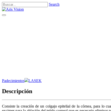
Search
Toggle
navigation
Padecimientos
LASEK
Descripción
Consiste la creación de un colgajo epitelial de la córnea, para lo cua
excimer para la ablación del tejido corneal que es necesario eliminar pa