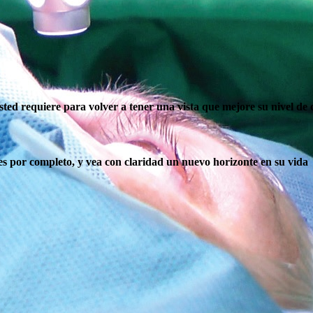
ted requiere para volver a tener una vista que mejore su nivel de 
tes por completo, y vea con claridad un nuevo horizonte en su vida