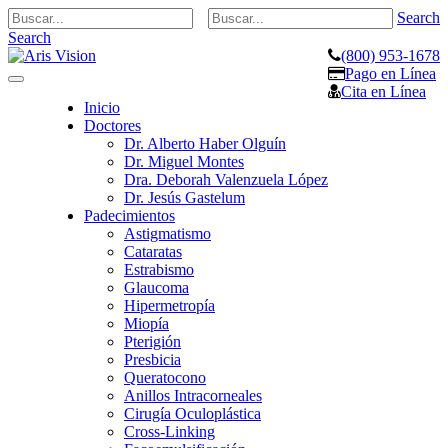
Search
Search
(800) 953-1678
Pago en Línea
Toggle
Cita en Línea
navigation
Inicio
Doctores
Dr. Alberto Haber Olguín
Dr. Miguel Montes
Dra. Deborah Valenzuela López
Dr. Jesús Gastelum
Padecimientos
Astigmatismo
Cataratas
Estrabismo
Glaucoma
Hipermetropía
Miopía
Pterigión
Presbicia
Queratocono
Anillos Intracorneales
Cirugía Oculoplástica
Cross-Linking