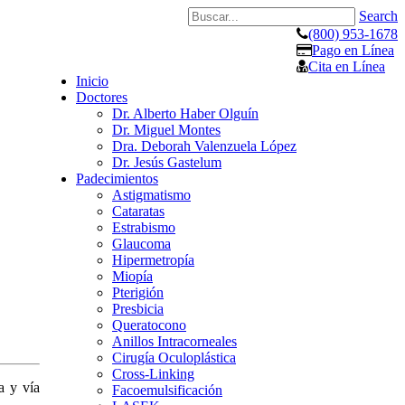
Search
(800) 953-1678
Pago en Línea
Cita en Línea
Inicio
Doctores
Dr. Alberto Haber Olguín
Dr. Miguel Montes
Dra. Deborah Valenzuela López
Dr. Jesús Gastelum
Padecimientos
Astigmatismo
Cataratas
Estrabismo
Glaucoma
Hipermetropía
Miopía
Pterigión
Presbicia
Queratocono
Anillos Intracorneales
Cirugía Oculoplástica
Cross-Linking
a y vía
Facoemulsificación