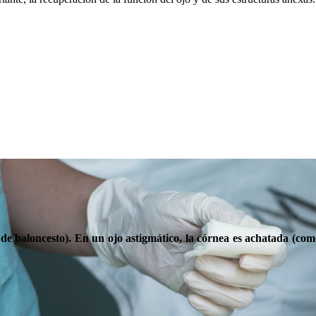
 de baloncesto). En un ojo astigmático, la córnea es achatada (com