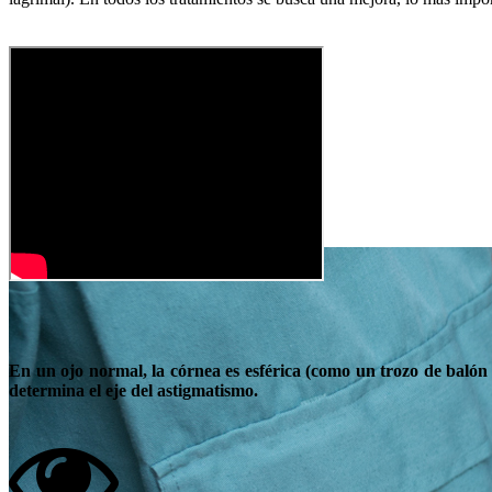
En un ojo normal, la córnea es esférica (como un trozo de balón
determina el eje del astigmatismo.