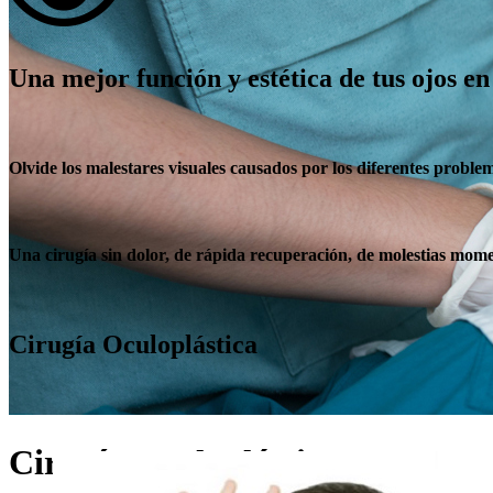
Una mejor función y estética de tus ojos en
Olvide los malestares visuales causados por los diferentes problem
Una cirugía sin dolor, de rápida recuperación, de molestias mom
Cirugía Oculoplástica
Cirugía Oculoplástica