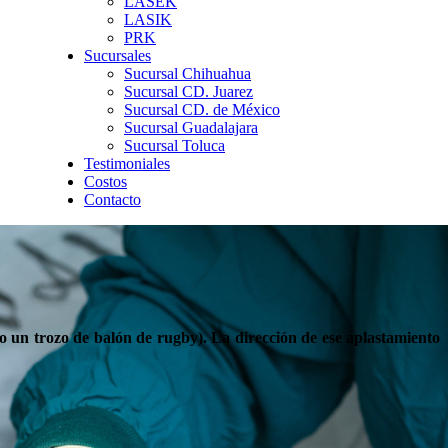
LASEK
LASIK
PRK
Sucursales
Sucursal Chihuahua
Sucursal CD. Juarez
Sucursal CD. de México
Sucursal Guadalajara
Sucursal Toluca
Testimoniales
Costos
Contacto
o un trozo de balón de rugby). La dirección de ese aplastamiento