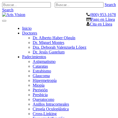
Search
Search
(800) 953-1678
Pago en Línea
Toggle
Cita en Línea
navigation
Inicio
Doctores
Dr. Alberto Haber Olguín
Dr. Miguel Montes
Dra. Deborah Valenzuela López
Dr. Jesús Gastelum
Padecimientos
Astigmatismo
Cataratas
Estrabismo
Glaucoma
Hipermetropía
Miopía
Pterigión
Presbicia
Queratocono
Anillos Intracorneales
Cirugía Oculoplástica
Cross-Linking