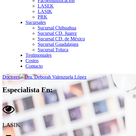
Facoemulsificación
LASEK
LASIK
PRK
Sucursales
Sucursal Chihuahua
Sucursal CD. Juarez
Sucursal CD. de México
Sucursal Guadalajara
Sucursal Toluca
Testimoniales
Costos
Contacto
Doctores
Dra. Deborah Valenzuela López
Especialista En:
LASIK